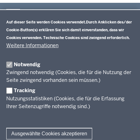
Im Überblick
Datenschutzeinstellungen
Inhalt
Drucken
Auf dieser Seite werden Cookies verwendet.
Durch Anklicken des/der
Cookie-Button(s) erklären Sie sich damit einverstanden, dass wir
Lehrplannavigator Nordrhein-Westfalen
Cookies verwenden. Technische Cookies sind zwingend erforderlich.
Weitere Informationen
Primarstufe (NEU)
Notwendig
Lehrplannavigator Primarstufe - Richtlinien und Lehrpläne
Zwingend notwendig (Cookies, die für die Nutzung der
Sekundarstufe I
Seite zwingend vorhanden sein müssen.)
Hauptschule
Sekundarstufe II
Tracking
Gesamtschule
Nutzungsstatistiken (Cookies, die für die Erfassung
Realschule
Kernlehrpläne für die gymnasiale Oberstufe (ab SJ 2013)
Ihrer Seitenzugriffe notwendig sind.)
Weiterbildungskolleg
Kernlehrpläne für das Gymnasium (ab SJ 2019/2020)
Kernlehrpläne für die gymnasiale Oberstufe (ab SJ 2022/2023)
Gymnasiale Oberstufe KLP-Entwürfe für die Verbändebeteiligung
Kernlehrpläne für die Abendrealschule
Vorgaben sonderpädagogische Förderung
Kernlehrpläne für das Abendgymnasium & Kolleg
Ausgewählte Cookies akzeptieren
Kernlehrpläne für das Abendgymnasium & Kolleg (ab SJ 2022/2023)
Zieldifferente Bildungsgänge