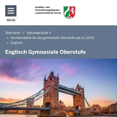
Direkt zum Inhalt
Menü
Navigation aktivieren/deaktivieren: Hauptmenü
Startseite
Sekundarstufe II
Sie
Kernlehrpläne für die gymnasiale Oberstufe (ab SJ 2013)
befinden
Englisch
sich
Englisch Gymnasiale Oberstufe
hier