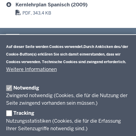
Kernlehrplan Spanisch (2009)
PDF, 343,4 KB
Im Überblick
Datenschutzeinstellungen
Inhalt
Drucken
Auf dieser Seite werden Cookies verwendet.
Durch Anklicken des/der
Cookie-Button(s) erklären Sie sich damit einverstanden, dass wir
Lehrplannavigator Nordrhein-Westfalen
Cookies verwenden. Technische Cookies sind zwingend erforderlich.
Weitere Informationen
Primarstufe (NEU)
Notwendig
Lehrplannavigator Primarstufe - Richtlinien und Lehrpläne
Zwingend notwendig (Cookies, die für die Nutzung der
Sekundarstufe I
Seite zwingend vorhanden sein müssen.)
Hauptschule
Sekundarstufe II
Tracking
Gesamtschule
Nutzungsstatistiken (Cookies, die für die Erfassung
Realschule
Kernlehrpläne für die gymnasiale Oberstufe (ab SJ 2013)
Ihrer Seitenzugriffe notwendig sind.)
Weiterbildungskolleg
Kernlehrpläne für das Gymnasium (ab SJ 2019/2020)
Kernlehrpläne für die gymnasiale Oberstufe (ab SJ 2022/2023)