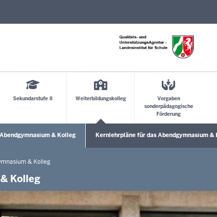
Direkt zum Inhalt
Sekundarstufe II
Weiterbildungskolleg
Vorgaben
sonderpädagogische
Förderung
s Abendgymnasium & Kolleg
Kernlehrpläne für das Abendgymnasium & 
Untermenü öffnen
ymnasium & Kolleg
& Kolleg