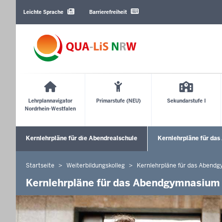
Barrierearme
Sprachen
Leichte Sprache
Barrierefreiheit
Main
Menu
Lehrplannavigator
Primarstufe (NEU)
Sekundarstufe I
Nordrhein-Westfalen
Sekundärmenü
Kernlehrpläne für die Abendrealschule
Kernlehrpläne für da
Untermenü öffnen
Startseite
Weiterbildungskolleg
Kernlehrpläne für das Abendg
Sie
befinden
Kernlehrpläne für das Abendgymnasium 
sich
hier