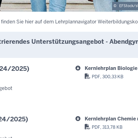
©
EFStock/s
finden Sie hier auf dem Lehrplannavigator Weiterbildungskol
ustrierendes Unterstützungsangebot - Abendg
2024/2025)
Kernlehrplan Biologie
PDF, 300,33 KB
gebot
024/2025)
Kernlehrplan Chemie 
PDF, 313,78 KB