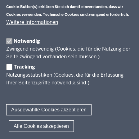
Cookie-Button(s) erklären Sie sich damit einverstanden, dass wir
Lehrplannavigator Nordrhein-Westfalen
Cookies verwenden. Technische Cookies sind zwingend erforderlich.
Weitere Informationen
Primarstufe (NEU)
Notwendig
Lehrplannavigator Primarstufe - Richtlinien und Lehrpläne
Zwingend notwendig (Cookies, die für die Nutzung der
Sekundarstufe I
Seite zwingend vorhanden sein müssen.)
Hauptschule
Tracking
Sekundarstufe II
Gesamtschule
Nutzungsstatistiken (Cookies, die für die Erfassung
Realschule
Kernlehrpläne für die gymnasiale Oberstufe (ab SJ 2013)
Ihrer Seitenzugriffe notwendig sind.)
Weiterbildungskolleg
Kernlehrpläne für das Gymnasium (ab SJ 2019/2020)
Kernlehrpläne für die gymnasiale Oberstufe (ab SJ 2022/2023)
Gymnasiale Oberstufe KLP-Entwürfe für die Verbändebeteiligung
Kernlehrpläne für die Abendrealschule
Vorgaben sonderpädagogische Förderung
Kernlehrpläne für das Abendgymnasium & Kolleg
Ausgewählte Cookies akzeptieren
Kernlehrpläne für das Abendgymnasium & Kolleg (ab SJ 2022/2023)
Zieldifferente Bildungsgänge
Zielgleiche Bildungsgänge
© 2026 Lehrplannavigator
Alle Cookies akzeptieren
Deutsche Gebärdensprache
Fußzeile
Impressum
Datenschutzerklärung
Meldestelle