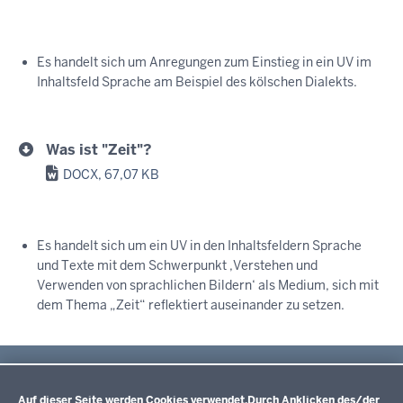
Es handelt sich um Anregungen zum Einstieg in ein UV im
Inhaltsfeld Sprache am Beispiel des kölschen Dialekts.
Was ist "Zeit"?
DOCX, 67,07 KB
Es handelt sich um ein UV in den Inhaltsfeldern Sprache
und Texte mit dem Schwerpunkt ‚Verstehen und
Verwenden von sprachlichen Bildern‘ als Medium, sich mit
dem Thema „Zeit“ reflektiert auseinander zu setzen.
Im Überblick
Datenschutzeinstellungen
Inhalt
Drucken
Auf dieser Seite werden Cookies verwendet.
Durch Anklicken des/der