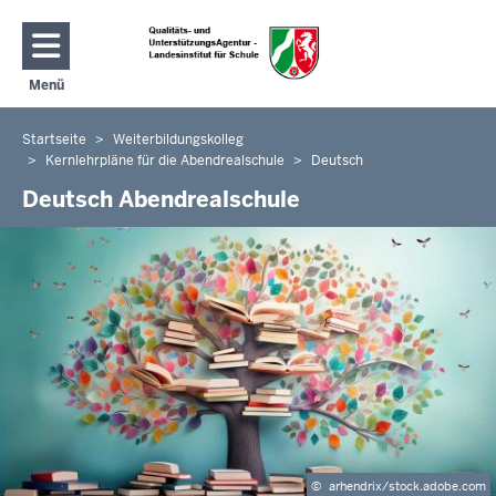
Direkt zum Inhalt
Menü
Navigation aktivieren/deaktivieren: Hauptmenü
Startseite
Weiterbildungskolleg
Sie
Kernlehrpläne für die Abendrealschule
Deutsch
befinden
Deutsch Abendrealschule
sich
hier
©
arhendrix/stock.adobe.com