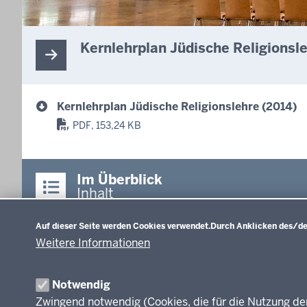
Kernlehrplan Jüdische Religionsl
Kernlehrplan Jüdische Religionslehre (2014)
PDF, 153,24 KB
Im Überblick
Inhalt
Datenschutzeinstellungen
Auf dieser Seite werden Cookies verwendet.
Durch Anklicken des/der
Lehrplannavigator
Primarstufe (NEU)
Weitere Informationen
Lehrplannavigator
Nordrhein-Westfalen
Primarstufe - Richtlinien 
Lehrpläne
Notwendig
Zwingend notwendig (Cookies, die für die Nutzung de