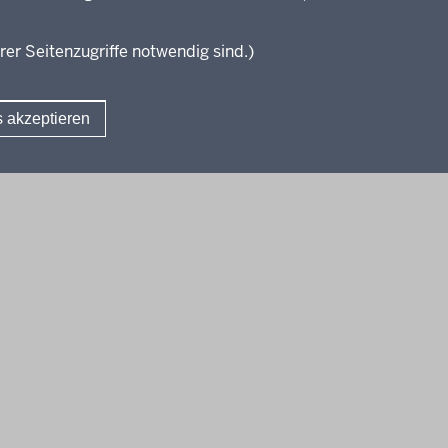
Gymnasium (ab SJ
2022/2023)
Aben
2019/2020)
Gymnasiale Oberstufe KLP-
SJ 2
rer Seitenzugriffe notwendig sind.)
Entwürfe für die
Verbändebeteiligung
s akzeptieren
Fußzeile