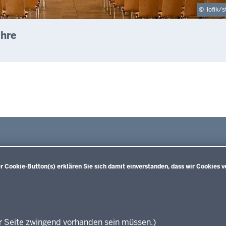
©
lofik/
ehre
 Cookie-Button(s) erklären Sie sich damit einverstanden, dass wir Cookies v
Sekundarstufe I
Sekundarstufe II
Wei
Kernlehrpläne für die
Ke
Hauptschule
und
gymnasiale Oberstufe (ab SJ
Aben
Gesamtschule
2013)
Ke
Realschule
Kernlehrpläne für die
Aben
r Seite zwingend vorhanden sein müssen.)
Kernlehrpläne für das
gymnasiale Oberstufe (ab SJ
Ke