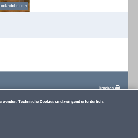
stock.adobe.com
Drucken
erwenden. Technische Cookies sind zwingend erforderlich.
terbildungskolleg
Vorgaben
rnlehrpläne für die
sonderpädagogische
drealschule
Förderung
rnlehrpläne für das
Zieldifferente
dgymnasium & Kolleg
Bildungsgänge
rnlehrpläne für das