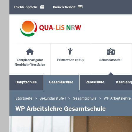
Barrierearme
Sprachen
Leichte Sprache
Barrierefreiheit
Main
Menu
Lehrplannavigator
Primarstufe (NEU)
Sekundarstufe I
Nordrhein-Westfalen
Sekundärmenü
Hauptschule
Gesamtschule
Realschule
Kernlehr
Untermenü öffnen
Untermenü öffnen
Untermen
Startseite
Sekundarstufe I
Gesamtschule
WP Arbeitslehre
Sie
befinden
WP Arbeitslehre Gesamtschule
sich
hier