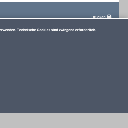
Drucken
erwenden. Technische Cookies sind zwingend erforderlich.
terbildungskolleg
Vorgaben
rnlehrpläne für die
sonderpädagogische
drealschule
Förderung
rnlehrpläne für das
Zieldifferente
dgymnasium & Kolleg
Bildungsgänge
rnlehrpläne für das
Zielgleiche Bildungsgänge
dgymnasium & Kolleg (ab
Deutsche
022/2023)
Gebärdensprache
Impressum
Datenschutzerklärung
Meldestelle