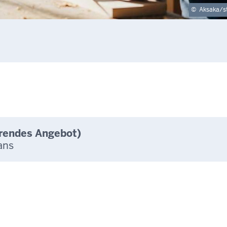
©
Aksaka/s
erendes Angebot)
ans