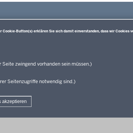
 Cookie-Button(s) erklären Sie sich damit einverstanden, dass wir Cookies v
Sekundarstufe I
Sekundarstufe II
Wei
Kernlehrpläne für die
Ke
Hauptschule
und
gymnasiale Oberstufe (ab SJ
Aben
Gesamtschule
2013)
Ke
Realschule
Kernlehrpläne für die
Aben
r Seite zwingend vorhanden sein müssen.)
Kernlehrpläne für das
gymnasiale Oberstufe (ab SJ
Ke
Gymnasium (ab SJ
2022/2023)
Aben
2019/2020)
Gymnasiale Oberstufe KLP-
SJ 2
rer Seitenzugriffe notwendig sind.)
Entwürfe für die
Verbändebeteiligung
s akzeptieren
Fußzeile