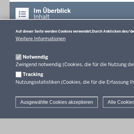
Im Überblick
Inhalt
Datenschutzeinstellungen
Auf dieser Seite werden Cookies verwendet.
Durch Anklicken des/der
Lehrplannavigator
Primarstufe (NEU)
Weitere Informationen
Lehrplannavigator
Nordrhein-Westfalen
Primarstufe - Richtlinien 
Lehrpläne
Notwendig
Zwingend notwendig (Cookies, die für die Nutzung de
Tracking
Nutzungsstatistiken (Cookies, die für die Erfassung Ih
Ausgewählte Cookies akzeptieren
Alle Cookie
© 2026 Lehrplannavigator