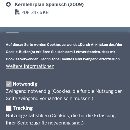
Kernlehrplan Spanisch (2009)
PDF, 347,5 KB
Im Überblick
Datenschutzeinstellungen
Inhalt
Drucken
Auf dieser Seite werden Cookies verwendet.
Durch Anklicken des/der
Cookie-Button(s) erklären Sie sich damit einverstanden, dass wir
Lehrplannavigator Nordrhein-Westfalen
Cookies verwenden. Technische Cookies sind zwingend erforderlich.
Weitere Informationen
Primarstufe (NEU)
Notwendig
Lehrplannavigator Primarstufe - Richtlinien und Lehrpläne
Zwingend notwendig (Cookies, die für die Nutzung der
Sekundarstufe I
Seite zwingend vorhanden sein müssen.)
Hauptschule
Sekundarstufe II
Tracking
Gesamtschule
Nutzungsstatistiken (Cookies, die für die Erfassung
Realschule
Kernlehrpläne für die gymnasiale Oberstufe (ab SJ 2013)
Ihrer Seitenzugriffe notwendig sind.)
Weiterbildungskolleg
Kernlehrpläne für das Gymnasium (ab SJ 2019/2020)
Kernlehrpläne für die gymnasiale Oberstufe (ab SJ 2022/2023)