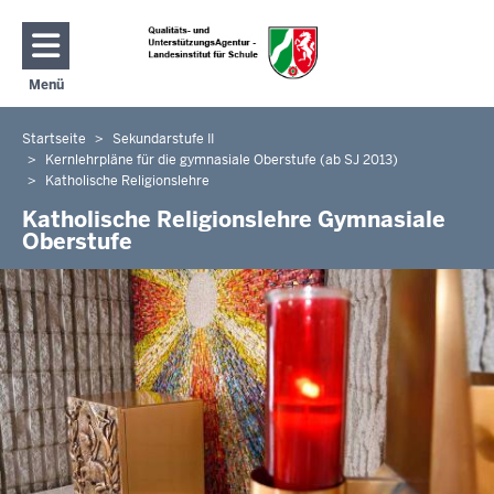
Direkt zum Inhalt
Menü
Navigation aktivieren/deaktivieren: Hauptmenü
Startseite
Sekundarstufe II
Sie
Kernlehrpläne für die gymnasiale Oberstufe (ab SJ 2013)
befinden
Katholische Religionslehre
sich
Katholische Religionslehre Gymnasiale
hier
Oberstufe