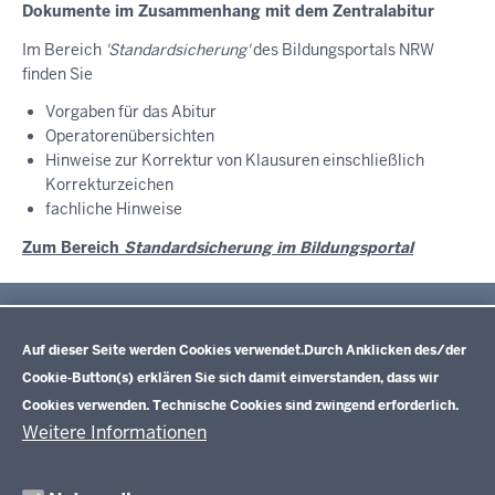
Dokumente im Zusammenhang mit dem Zentralabitur
Im Bereich
'Standardsicherung'
des Bildungsportals NRW
finden Sie
Vorgaben für das Abitur
Operatorenübersichten
Hinweise zur Korrektur von Klausuren einschließlich
Korrekturzeichen
fachliche Hinweise
Zum Bereich
Standardsicherung im Bildungsportal
Im Überblick
Datenschutzeinstellungen
Inhalt
Drucken
Auf dieser Seite werden Cookies verwendet.
Durch Anklicken des/der
Cookie-Button(s) erklären Sie sich damit einverstanden, dass wir
Lehrplannavigator Nordrhein-Westfalen
Cookies verwenden. Technische Cookies sind zwingend erforderlich.
Weitere Informationen
Primarstufe (NEU)