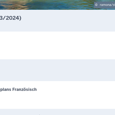
©
ramona/st
23/2024)
rplans Französisch