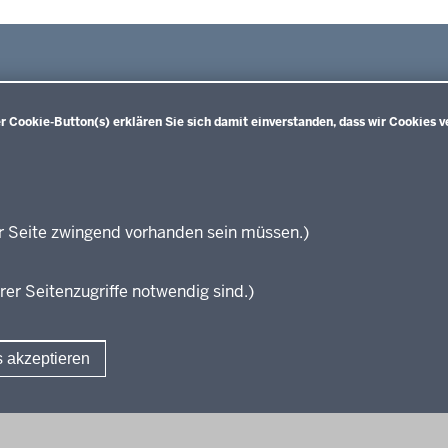
 Cookie-Button(s) erklären Sie sich damit einverstanden, dass wir Cookies v
Sekundarstufe I
Sekundarstufe II
Wei
Kernlehrpläne für die
Ke
Hauptschule
und
gymnasiale Oberstufe (ab SJ
Aben
Gesamtschule
2013)
Ke
Realschule
Kernlehrpläne für die
Aben
r Seite zwingend vorhanden sein müssen.)
Kernlehrpläne für das
gymnasiale Oberstufe (ab SJ
Ke
Gymnasium (ab SJ
2022/2023)
Aben
2019/2020)
Gymnasiale Oberstufe KLP-
SJ 2
rer Seitenzugriffe notwendig sind.)
Entwürfe für die
Verbändebeteiligung
s akzeptieren
Fußzeile