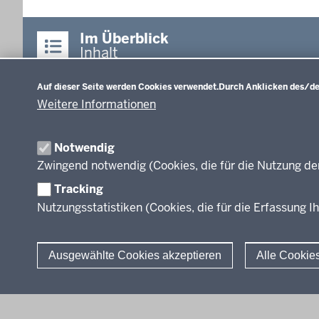
Im Überblick
Inhalt
Datenschutzeinstellungen
Auf dieser Seite werden Cookies verwendet.
Durch Anklicken des/der
Lehrplannavigator
Primarstufe (NEU)
Weitere Informationen
Lehrplannavigator
Nordrhein-Westfalen
Primarstufe - Richtlinien 
Lehrpläne
Notwendig
Zwingend notwendig (Cookies, die für die Nutzung de
Tracking
Nutzungsstatistiken (Cookies, die für die Erfassung Ih
Ausgewählte Cookies akzeptieren
Alle Cookie
© 2026 Lehrplannavigator