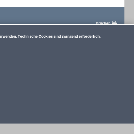
Drucken
erwenden. Technische Cookies sind zwingend erforderlich.
terbildungskolleg
Vorgaben
rnlehrpläne für die
sonderpädagogische
drealschule
Förderung
rnlehrpläne für das
Zieldifferente
dgymnasium & Kolleg
Bildungsgänge
rnlehrpläne für das
Zielgleiche Bildungsgänge
dgymnasium & Kolleg (ab
Deutsche
022/2023)
Gebärdensprache
Impressum
Datenschutzerklärung
Meldestelle