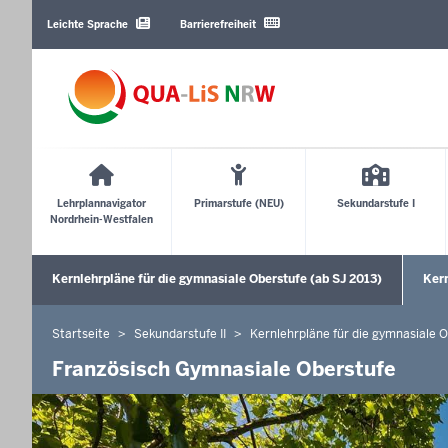
Barrierearme
Sprachen
Leichte Sprache
Barrierefreiheit
Main
Menu
Lehrplannavigator
Primarstufe (NEU)
Sekundarstufe I
Nordrhein-Westfalen
Sekundärmenü
Kernlehrpläne für die gymnasiale Oberstufe (ab SJ 2013)
Kern
Unte
Startseite
Sekundarstufe II
Kernlehrpläne für die gymnasiale 
Sie
befinden
Französisch Gymnasiale Oberstufe
sich
hier